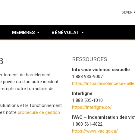
DEVENI
MEMBRES
BÉNÉVOLAT
B
RESSOURCES
Info-aide violence sexuelle
entement, de harcèlement,
1 888 933-9007
ie privée ou d’un autre incident
https://infoaideviolencesexuelle
remplir notre formulaire de
Interligne
1 888 505-1010
 situations et le fonctionnement
https://interligne.co/
tez notre
procédure de gestion
IVAC – Indemnisation des vic
1 800 561‑4822
https://www.ivac.qc.ca/