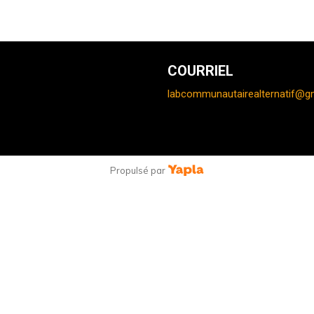
COURRIEL
labcommunautairealternatif@g
Propulsé par